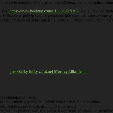
 si už cestu neurobil. O to viac som sa tešil teraz, keď sme spolu s Lid
ou cez
https://www.booking.com/s/13_6/07ef1fe3
. Ak aj Vy využijet
 10% z ceny pobytu späť. Z penziónu, kde sme mali zabezpečené aj ra
 vidieť? Kde sa dá dobre najesť? U koho si požičať bicykle? Čítajte ďa
pre všetky fotky z Južnej Moravy kliknite
sem
 bez obmedzenia :-)boo
zníka, chlieb aj pečivo boli každé ráno čerstvé, šunka kvalitná
nok, hojdačka pre dvoch, gril, vínna pivnica atď.
 majiteľ do pivnice, kde nás ponúkol domácou pálenkou – „meruňkou“