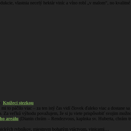
dukcie, vlastnia necelý hektár viníc a víno robí „v malom“, no kvalitné
v.
Knížecí stezkou
 mi to páčilo viac – za ten istý čas vidí človek ďaleko viac a dostane 
ho. Za veľkú výhodu považujem, že si ju viete prispôsobiť svojim možno
ho areálu
(Dianin chrám – Rendezvous, kaplnka sv. Huberta, chrám t
dnických rybníkov, miestnym bohatým vtáctvom, vinicami…