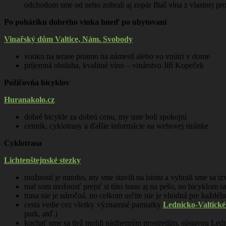
odchodom sme od neho zobrali aj zopár fliaš vína z vlastnej pro
Po poháriku dobrého vínka hneď po ubytovaní
Vinařský dům Valtice, Nám. Svobody
vonku na terase priamo na námestí alebo vo vnútri v dome
príjemná obsluha, kvalitné víno – vinárstvo Jiří Kopeček
Požičovňa bicyklov
Huranakolo.cz
dobré bicykle za dobrú cenu, my sme boli spokojní
cenník, cyklotrasy a ďalšie informácie na webovej stránke
Cyklotrasa
Lichtenštejnské stezky
možností je mnoho, my sme stavili na istotu a vybrali sme sa tz
mal som možnosť prejsť si túto trasu aj na pešo, no bicyklom sa
trasa nie je náročná, no celkom určite nie je vhodná pre každé
cesta vedie cez všetky významné pamiatky
Lednicko-Valtické
park, atď.)
kochať sme sa tiež mohli nádherným prostredím, sústavou Le