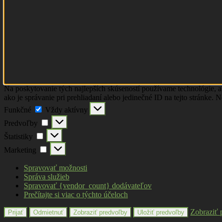
Na poskytovanie tých najlepších skúseností používame technológie, a
ako je správanie pri prehliadaní alebo jedinečné ID na tejto stránke. 
Funkčné
Funkčné
Vždy aktívny
Predvoľby
Predvoľby
Štatistiky
Štatistiky
Marketing
Marketing
Spravovať možnosti
Správa služieb
Spravovať {vendor_count} dodávateľov
Prečítajte si viac o týchto účeloch
Zobraziť 
Prijať
Odmietnuť
Zobraziť predvoľby
Uložiť predvoľby