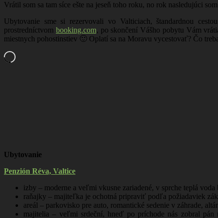
Vrátil som sa tam síce ešte na jeseň toho roku, no rok nasledujúci som
Ubytovanie sme si rezervovali vo Valticiach, štandardnou cest
prostredníctvom
booking.com
, po skončení Vášho pobytu Vám vrátia
miestnych pohostinstiev 🙂 Oplatí sa na Moravu vycestovať? Čo treba
Ubytovanie
Penzión Réva, Valtice
izby – moderne a veľmi vkusne zariadené, v sprche teplá voda
raňajky – majiteľka je ochotná pripraviť podľa požiadaviek záka
areál – parkovisko pre auto, romantické sedenie v záhrade, altá
majitelia – veľmi srdeční, hneď po príchode nás zobral pán