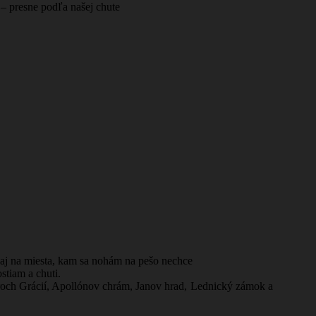
 – presne podľa našej chute
sa aj na miesta, kam sa nohám na pešo nechce
stiam a chuti.
roch Grácií, Apollónov chrám, Janov hrad, Lednický zámok a