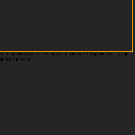
adení. Súhlas s týmito technológiami nám umožní spracovávať údaje,
tnosti a funkcie.