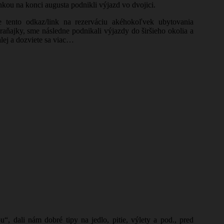
unkou na konci augusta podnikli výjazd vo dvojici.
e tento odkaz/link na rezerváciu akéhokoľvek ubytovania
ňajky, sme následne podnikali výjazdy do širšieho okolia a
lej a dozviete sa viac…
, dali nám dobré tipy na jedlo, pitie, výlety a pod., pred