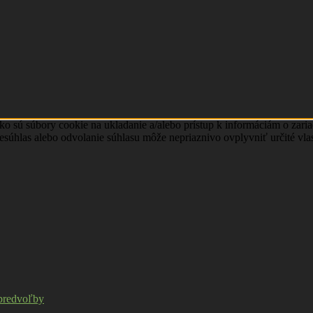
ko sú súbory cookie na ukladanie a/alebo prístup k informáciám o zari
Nesúhlas alebo odvolanie súhlasu môže nepriaznivo ovplyvniť určité vlas
predvoľby