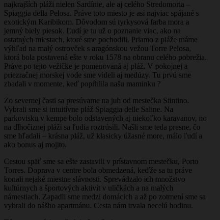
najkrajších pláži nielen Sardínie, ale aj celého Stredomoria –
Spiaggia della Pelosa. Práve toto miesto je asi najviac spájané s
exotickým Karibikom. Dôvodom sú tyrkysová farba mora a
jemný biely piesok. Ľudí je tu už o poznanie viac, ako na
ostatných miestach, ktoré sme pochodili. Priamo z pláže máme
výhľad na malý ostrovček s aragónskou vežou Torre Pelosa,
ktorá bola postavená ešte v roku 1578 na obranu celého pobrežia.
Práve po tejto vežičke je pomenovaná aj pláž. V pokojnej a
priezračnej morskej vode sme videli aj medúzy. Tu prvú sme
zbadali v momente, keď popŕhlila našu maminku ?
Zo severnej časti sa presúvame na juh od mestečka Stintino.
Vybrali sme si intuitívne pláž Spiaggia delle Saline. Na
parkovisku v kempe bolo odstavených aj niekoľko karavanov, no
na dlhočiznej pláži sa ľudia roztrúsili. Našli sme teda presne, čo
sme hľadali – krásna pláž, už klasicky úžasné more, málo ľudí a
ako bonus aj mojito.
Cestou späť sme sa ešte zastavili v prístavnom mestečku, Porto
Torres. Doprava v centre bola obmedzená, keďže sa tu práve
konali nejaké miestne slávnosti. Sprevádzalo ich množstvo
kultúrnych a športových aktivít v uličkách a na malých
námestiach. Zapadli sme medzi domácich a až po zotmení sme sa
vybrali do nášho apartmánu. Cesta nám trvala necelú hodinu.