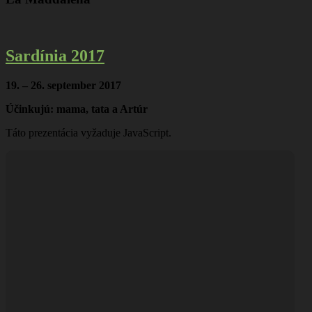
Sardínia 2017
19. – 26. september 2017
Účinkujú: mama, tata a Artúr
Táto prezentácia vyžaduje JavaScript.