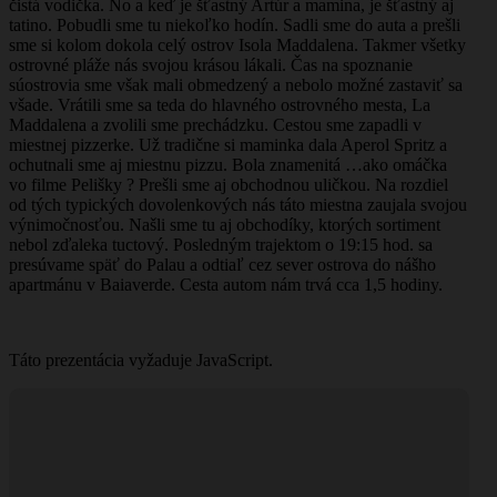
čistá vodička. No a keď je šťastný Artúr a mamina, je šťastný aj
tatino. Pobudli sme tu niekoľko hodín. Sadli sme do auta a prešli
sme si kolom dokola celý ostrov Isola Maddalena. Takmer všetky
ostrovné pláže nás svojou krásou lákali. Čas na spoznanie
súostrovia sme však mali obmedzený a nebolo možné zastaviť sa
všade. Vrátili sme sa teda do hlavného ostrovného mesta, La
Maddalena a zvolili sme prechádzku. Cestou sme zapadli v
miestnej pizzerke. Už tradične si maminka dala Aperol Spritz a
ochutnali sme aj miestnu pizzu. Bola znamenitá …ako omáčka
vo filme Pelišky ? Prešli sme aj obchodnou uličkou. Na rozdiel
od tých typických dovolenkových nás táto miestna zaujala svojou
výnimočnosťou. Našli sme tu aj obchodíky, ktorých sortiment
nebol zďaleka tuctový. Posledným trajektom o 19:15 hod. sa
presúvame späť do Palau a odtiaľ cez sever ostrova do nášho
apartmánu v Baiaverde. Cesta autom nám trvá cca 1,5 hodiny.
Táto prezentácia vyžaduje JavaScript.