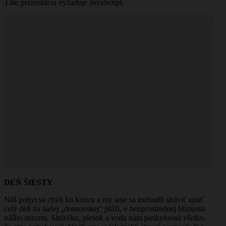
Táto prezentácia vyžaduje JavaScript.
DEŇ ŠIESTY
Náš pobyt sa chýli ku koncu a my sme sa rozhodli stráviť opäť
celý deň na našej „domovskej“ pláži, v bezprostrednej blízkosti
nášho rezortu. Slniečko, piesok a voda nám poskytovali všetko,