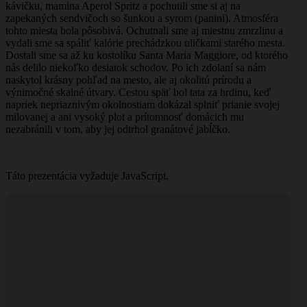
kávičku, mamina Aperol Spritz a pochutili sme si aj na
zapekaných sendvičoch so šunkou a syrom (panini). Atmosféra
tohto miesta bola pôsobivá. Ochutnali sme aj miestnu zmrzlinu a
vydali sme sa spáliť kalórie prechádzkou uličkami starého mesta.
Dostali sme sa až ku kostolíku Santa Maria Maggiore, od ktorého
nás delilo niekoľko desiatok schodov. Po ich zdolaní sa nám
naskytol krásny pohľad na mesto, ale aj okolitú prírodu a
výnimočné skalné útvary. Cestou späť bol tata za hrdinu, keď
napriek nepriaznivým okolnostiam dokázal splniť prianie svojej
milovanej a ani vysoký plot a prítomnosť domácich mu
nezabránili v tom, aby jej odtrhol granátové jabĺčko.
Táto prezentácia vyžaduje JavaScript.