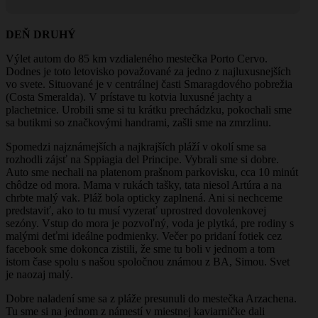
DEŇ DRUHÝ
Výlet autom do 85 km vzdialeného mestečka Porto Cervo.
Dodnes je toto letovisko považované za jedno z najluxusnejších
vo svete. Situované je v centrálnej časti Smaragdového pobrežia
(Costa Smeralda). V prístave tu kotvia luxusné jachty a
plachetnice. Urobili sme si tu krátku prechádzku, pokochali sme
sa butikmi so značkovými handrami, zašli sme na zmrzlinu.
Spomedzi najznámejších a najkrajších pláží v okolí sme sa
rozhodli zájsť na Sppiagia del Principe. Vybrali sme si dobre.
Auto sme nechali na platenom prašnom parkovisku, cca 10 minút
chôdze od mora. Mama v rukách tašky, tata niesol Artúra a na
chrbte malý vak. Pláž bola opticky zaplnená. Ani si nechceme
predstaviť, ako to tu musí vyzerať uprostred dovolenkovej
sezóny. Vstup do mora je pozvoľný, voda je plytká, pre rodiny s
malými deťmi ideálne podmienky. Večer po pridaní fotiek cez
facebook sme dokonca zistili, že sme tu boli v jednom a tom
istom čase spolu s našou spoločnou známou z BA, Simou. Svet
je naozaj malý.
Dobre naladení sme sa z pláže presunuli do mestečka Arzachena.
Tu sme si na jednom z námestí v miestnej kaviarničke dali