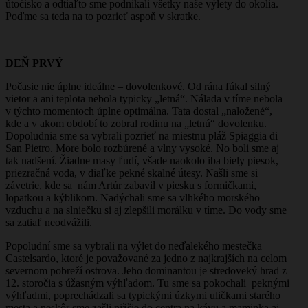
útočisko a odtiaľto sme podnikali všetky naše výlety do okolia.
Poďme sa teda na to pozrieť aspoň v skratke.
DEŇ PRVÝ
Počasie nie úplne ideálne – dovolenkové. Od rána fúkal silný
vietor a ani teplota nebola typicky „letná“. Nálada v tíme nebola
v týchto momentoch úplne optimálna. Tata dostal „naložené“,
kde a v akom období to zobral rodinu na „letnú“ dovolenku.
Dopoludnia sme sa vybrali pozrieť na miestnu pláž Spiaggia di
San Pietro. More bolo rozbúrené a vlny vysoké. No boli sme aj
tak nadšení. Žiadne masy ľudí, všade naokolo iba biely piesok,
priezračná voda, v diaľke pekné skalné útesy. Našli sme si
závetrie, kde sa nám Artúr zabavil v piesku s formičkami,
lopatkou a kýblikom. Nadýchali sme sa vlhkého morského
vzduchu a na slniečku si aj zlepšili morálku v tíme. Do vody sme
sa zatiaľ neodvážili.
Popoludní sme sa vybrali na výlet do neďalekého mestečka
Castelsardo, ktoré je považované za jedno z najkrajších na celom
severnom pobreží ostrova. Jeho dominantou je stredoveký hrad z
12. storočia s úžasným výhľadom. Tu sme sa pokochali peknými
výhľadmi, poprechádzali sa typickými úzkymi uličkami starého
mesta a neskôr sme zašli nižšie do centra na kávu a maminka aj