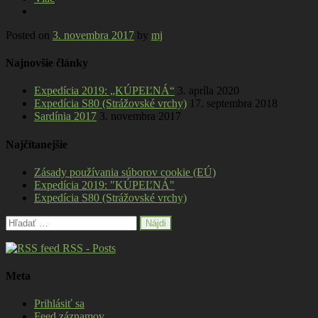
Posted on
3. novembra 2017
by
mj
Najnovšie články
Expedícia 2019: „KÚPEĽNÁ“
3. apríla 2020
Expedícia S80 (Strážovské vrchy)
17. septembra 2018
Sardínia 2017
3. novembra 2017
Najčítanejšie
Zásady používania súborov cookie (EÚ)
Expedícia 2019: "KÚPEĽNÁ"
Expedícia S80 (Strážovské vrchy)
Hľadať:
RSS - Posts
Meta
Prihlásiť sa
Feed záznamov