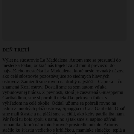
DEŇ TRETÍ
Výlet na súostrovie La Maddalena. Autom sme sa presunuli do
mestečka Palau, odkiaľ nás trajekt za 20 minút previezol do
najväčšieho mestečka La Maddalena, ktoré nesie rovnaký názov,
ako celé súostrovie pozostávajúce zo siedmych hlavných
ostrovov. Zamierili sme rovno na druhý najväčší – Caprera – čo
znamená Kozí ostrov. Dostali sme sa sem autom vďaka
vybudovanej hrádzi. Z pevnosti, ktorá je zasvätená Giuseppemu
Garibaldimu, sme si porobili niekoľko pekných fotiek s
výhľadom na celé okolie. Odtiaľ už sme sa pobrali rovno na
jednu z mnohých pláži ostrova, Spiaggia di Cala Garibaldi. Opäť
sme mali šťastie a na pláži sme sa cítili, ako keby patrila iba nám.
Pár ľudí tu bolo spolu s nami, no aj tak sme si naplno užívali
romantiku, ktorú nám toto čarovné prostredie núkalo. Artúrovi
stačilo ku šťastiu vedierko s krhličkou, maminke slniečko, teplá a