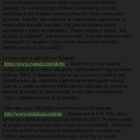
tyrkysové more a prekrásne pláže pokryté jemným bielym
pieskom. Po našom pobyte môžeme skonštatovať, že toto
označenie je pre Sardíniu naozaj príznačné. Tento ostrov nám
učaroval. A keďže sme cestovali až v septembri, naplno sme si
mohli náš pobyt užiť bez toho, aby sme na každom kroku
zakopávali o haldy dovolenkárov. Žiadnu dilemu v duchu „kde
na pláži sa zložíme?“ sme nemuseli riešiť. A to sme mali prevažne
príjemných 27 stupňov Celzia a more dostatočne vyhriate z
letných mesiacov. Na parádu ?
Letenky sme si zakúpili cez Ryanair
(
https://www.ryanair.com/sk/en/
). Spiatočné pre dve dospelé
osoby a dieťa do 2 rokov nás spolu s prikúpenou 15 kg batožinou
vyšli na 380 €. Z Bratislavy sme sa tak za necelé 2 hodiny letu
dostali priamo do mestečka Alghero na severozápade ostrova.
Lety do 2 hodín sa nám osvedčili hlavne z dôvodu, že so sebou
berieme aj Artúra. V rámci Európy to už máme odskúšané na
Cypre, Anglicku a teraz už aj Sardínii.
Auto sme si na celý pobyt zarezervovali cez Rentalcars
(
http://www.rentalcars.com/sk/
). Vybrali sme si VW Polo, ktorý
nás spolu s detskou autosedačkou vyšiel do 200 €. Problém nastal
až priamo na letisku, kde sme si mali auto vyzdvihnúť. Požičovňa
Locauto totižto na blokovanie zálohy/depozitu vo výške cca
1.000 € akceptovala iba kreditné karty. A tie my zo zásady