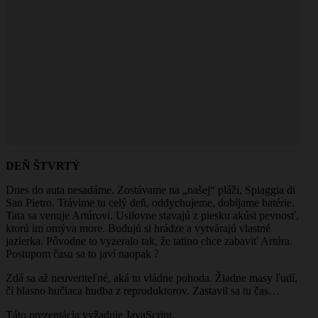
DEŇ ŠTVRTÝ
Dnes do auta nesadáme. Zostávame na „našej“ pláži, Spiaggia di
San Pietro. Trávime tu celý deň, oddychujeme, dobíjame batérie.
Tata sa venuje Artúrovi. Usilovne stavajú z piesku akúsi pevnosť,
ktorú im omýva more. Budujú si hrádze a vytvárajú vlastné
jazierka. Pôvodne to vyzeralo tak, že tatino chce zabaviť Artúra.
Postupom času sa to javí naopak ?
Zdá sa až neuveriteľné, aká tu vládne pohoda. Žiadne masy ľudí,
či hlasno hučiaca hudba z reproduktorov. Zastavil sa tu čas…
Táto prezentácia vyžaduje JavaScript.