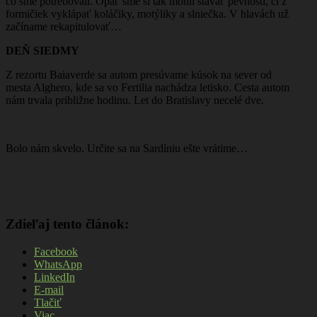
čo sme potrebovali. Opäť sme si tak mohli stavať pevnosti, či z
formičiek vyklápať koláčiky, motýliky a slniečka. V hlavách už
začíname rekapitulovať…
DEŇ SIEDMY
Z rezortu Baiaverde sa autom presúvame kúsok na sever od
mesta Alghero, kde sa vo Fertilia nachádza letisko. Cesta autom
nám trvala približne hodinu. Let do Bratislavy necelé dve.
Bolo nám skvelo. Určite sa na Sardíniu ešte vrátime…
Zdieľaj tento článok:
Facebook
WhatsApp
LinkedIn
E-mail
Tlačiť
Viac