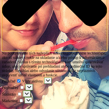
Na poskytovanie tých najlepších skúseností používame technológie,
ako sú súbory cookie na ukladanie a/alebo prístup k informáciám o
zariadení. Súhlas s týmito technológiami nám umožní spracovávať
údaje, ako je správanie pri prehliadaní alebo jedinečné ID na tejto
stránke. Nesúhlas alebo odvolanie súhlasu môže nepriaznivo
ovplyvniť určité vlastnosti a funkcie.
Funkčné
Funkčné
Vždy aktívny
Predvoľby
Predvoľby
Štatistiky
Štatistiky
Marketing
Marketing