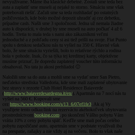
nevyužívame. Máme iba klasické debetné. Zostali sme teda bez
auta a zaplatiť sme museli aj nejaké to storno. Situáciu sme však
potrebovali riešiť. Začali sme sa teda rozhliadať po ostatných
požičovniach, kde bolo možné depozit uhradiť aj cez debetku,
prípadne cash. Našli sme 3 spoločnosti. Jedna už nemala žiadne
auto k dispozícii, v druhej by sme museli na auto počkať 4 až 6
hodín. Tretia to mala teda s nami ako zákazníkmi veľmi
jednoduché a z pohľadu ceny si asi tiež prišli na svoje. Fiat Punto
spolu s detskou sedačkou nás tu vyšiel na 350 €. Hlavné však
bolo, že sme situáciu vyriešili, bolo to relatívne rýchlo a rodina
bola v pohode. Inak, čo sa týka tej kreditnej karty, objektívne
musíme priznať, že dopredu zaplatený voucher túto informáciu
obsahoval. No tata ju akosi prehliadol 🙂
Naložili sme sa do auta a mohli sme sa vydať smer San Pietro,
neďaleko strediska Valledoria, kde sme mali zaplatené ubytovanie
bez stravy v rezorte Club Hotel Residence Baiaverde
(
http://www.baiaverdesardegna.it/en/
). Apartmán na 7 nocí nás tu
vyšiel na 560 €. Kupovali sme
cez
https://www.booking.com/s/13_6/07ef1fe3
. Ak aj Vy
využijete tento odkaz/link na rezerváciu akéhokoľvek ubytovania
prostredníctvom
booking.com
, po skončení Vášho pobytu Vám
vrátia 10% z ceny pobytu späť. Keďže sme mali počas celého
pobytu zapožičané auto, apartmán sme v podstate využívali iba
na prespatie, raňajky a nie vždy aj na večeru. Bolo to však naše