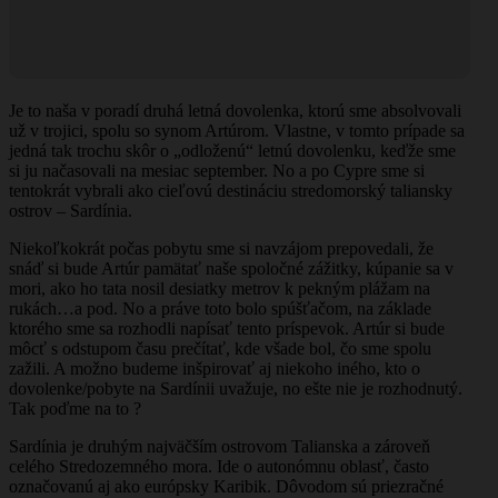
Je to naša v poradí druhá letná dovolenka, ktorú sme absolvovali
už v trojici, spolu so synom Artúrom. Vlastne, v tomto prípade sa
jedná tak trochu skôr o „odloženú“ letnú dovolenku, keďže sme
si ju načasovali na mesiac september. No a po Cypre sme si
tentokrát vybrali ako cieľovú destináciu stredomorský taliansky
ostrov – Sardínia.
Niekoľkokrát počas pobytu sme si navzájom prepovedali, že
snáď si bude Artúr pamätať naše spoločné zážitky, kúpanie sa v
mori, ako ho tata nosil desiatky metrov k pekným plážam na
rukách…a pod. No a práve toto bolo spúšťačom, na základe
ktorého sme sa rozhodli napísať tento príspevok. Artúr si bude
môcť s odstupom času prečítať, kde všade bol, čo sme spolu
zažili. A možno budeme inšpirovať aj niekoho iného, kto o
dovolenke/pobyte na Sardínii uvažuje, no ešte nie je rozhodnutý.
Tak poďme na to ?
Sardínia je druhým najväčším ostrovom Talianska a zároveň
celého Stredozemného mora. Ide o autonómnu oblasť, často
označovanú aj ako európsky Karibik. Dôvodom sú priezračné